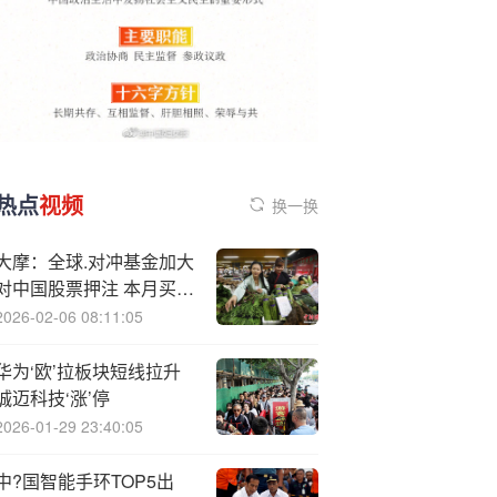
热点
视频
换一换
大摩：全球.对冲基金加大
对中国股票押注 本月买入
规模料创半年之最
2026-02-06 08:11:05
华为‘欧’拉板块短线拉升
诚迈科技‘涨’停
2026-01-29 23:40:05
中?国智能手环TOP5出