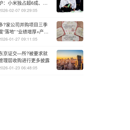
炉：小米独占超6成、华
为第二
2026-02-07 09:29:05
多?家公司并购项目三季
度“落地” “业绩增厚+产业
协同”效应可期
2026-01-27 09:11:05
东京证交—所?被要求就
管理层收购进行更多披露
2026-01-23 06:48:05