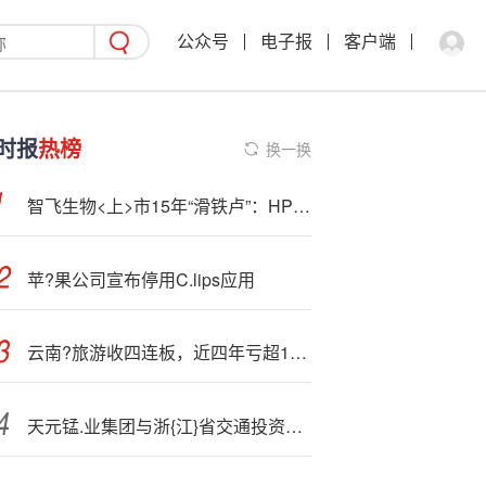
公众号
电子报
客户端
时报
热榜
换一换
智飞生物<上>市15年“滑铁卢”：HPV疫苗批签发暴跌95％，代理依赖症撕开73％营收缺口
苹?果公司宣布停用C.lips应用
云南?旅游收四连板，近四年亏超10亿上半年营收大降六成
天元锰.业集团与浙{江}省交通投资集团签订战略合作协议 共绘锰产业协同发展新蓝图