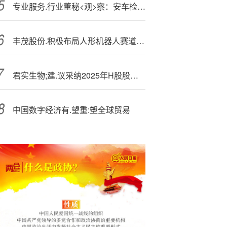
专业服务.行业董秘<观>察：安车检测李云彬违规收到2次警示函 净利润下滑264% 薪酬达75万元
丰茂股份.积极布局人形机器人赛道 拓展液冷系统与全球化产能
君实生物;建.议采纳2025年H股股票期权激励计划和2025年A股股票期权激励计划
中国数字经济有.望重:塑全球贸易